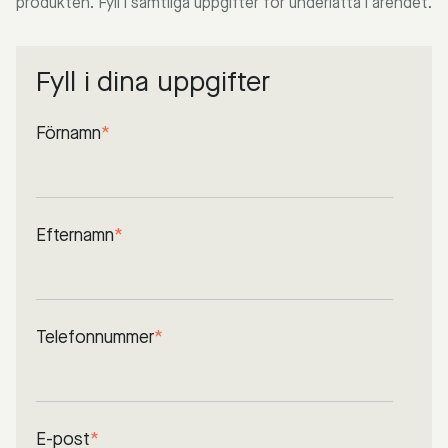
produkten. Fyll i samtliga uppgifter för underlätta i ärendet.
Fyll i dina uppgifter
Förnamn
*
Efternamn
*
Telefonnummer
*
E-post
*