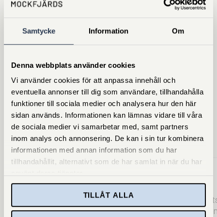
Samtycke
Information
Om
4.1 on Trustpilot
(4000+ recensioner)
Denna webbplats använder cookies
Så här säger våra kunder
Vi använder cookies för att anpassa innehåll och
eventuella annonser till dig som användare, tillhandahålla
Vi har genomfört över 100 000 fönsterbyten. Här är några
röster från kunderna.
funktioner till sociala medier och analysera hur den här
sidan används. Informationen kan lämnas vidare till våra
de sociala medier vi samarbetar med, samt partners
inom analys och annonsering. De kan i sin tur kombinera
informationen med annan information som du har
tillhandahållit, alternativt som de har samlat in när du har
använt deras tjänster.
TILLÅT ALLA
Jag är mycket nöjd med så fina
Kom på uts
fönster Ett extra tack till montörerna
snabb mont