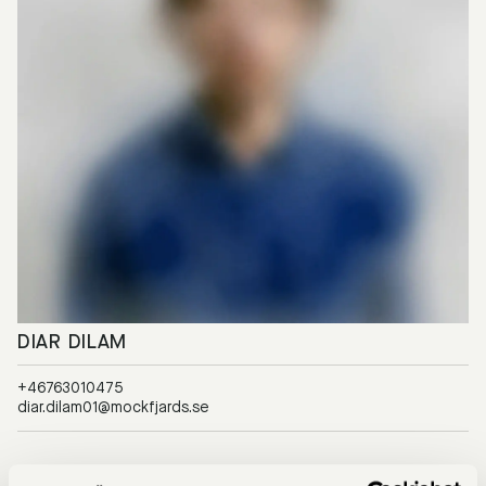
DIAR DILAM
+46763010475
diar.dilam01@mockfjards.se