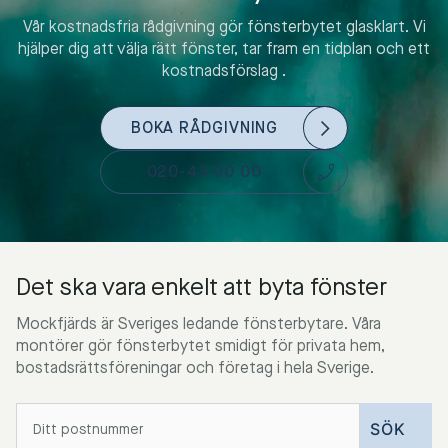
Vår kostnadsfria rådgivning gör fönsterbytet glasklart. Vi
hjälper dig att välja rätt fönster, tar fram en tidplan och ett
kostnadsförslag .
BOKA RÅDGIVNING
020-43 00 00
Det ska vara enkelt att byta fönster
Mockfjärds är Sveriges ledande fönsterbytare. Våra
montörer gör fönsterbytet smidigt för privata hem,
bostadsrättsföreningar och företag i hela Sverige.