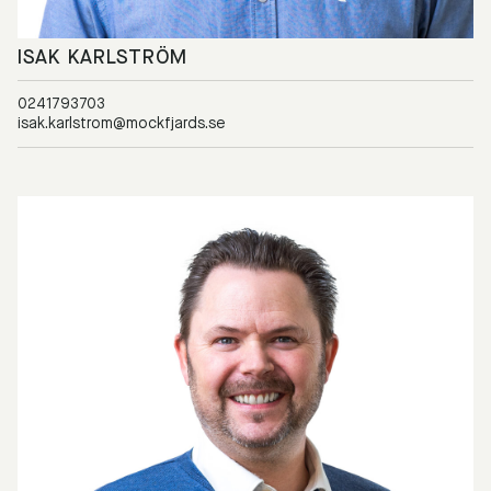
ISAK KARLSTRÖM
0241793703
isak.karlstrom@mockfjards.se