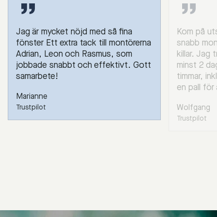
Jag är mycket nöjd med så fina
Kom på uts
fönster Ett extra tack till montörerna
snabb mont
Adrian, Leon och Rasmus, som
killar. Jag
jobbade snabbt och effektivt. Gott
minst 2 da
samarbete!
timmar, ink
en pall för
Marianne
Wolfgang
Trustpilot
Trustpilot