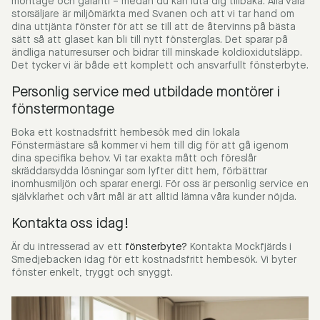
montage och garanti – medan du kan luta dig tillbaka. Alla våra
storsäljare är miljömärkta med Svanen och att vi tar hand om
dina uttjänta fönster för att se till att de återvinns på bästa
sätt så att glaset kan bli till nytt fönsterglas. Det sparar på
ändliga naturresurser och bidrar till minskade koldioxidutsläpp.
Det tycker vi är både ett komplett och ansvarfullt fönsterbyte.
Personlig service med utbildade montörer i
fönstermontage
Boka ett kostnadsfritt hembesök med din lokala
Fönstermästare så kommer vi hem till dig för att gå igenom
dina specifika behov. Vi tar exakta mått och föreslår
skräddarsydda lösningar som lyfter ditt hem, förbättrar
inomhusmiljön och sparar energi. För oss är personlig service en
självklarhet och vårt mål är att alltid lämna våra kunder nöjda.
Kontakta oss idag!
Är du intresserad av ett
fönsterbyte
?
Kontakta Mockfjärds i
Smedjebacken idag för ett kostnadsfritt hembesök. Vi byter
fönster enkelt, tryggt och snyggt.