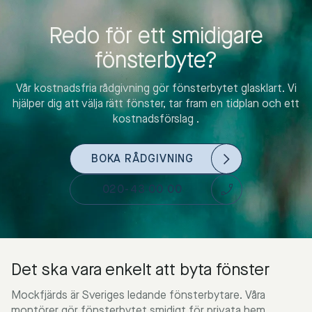
Redo för ett smidigare
fönsterbyte?
Vår kostnadsfria rådgivning gör fönsterbytet glasklart. Vi
hjälper dig att välja rätt fönster, tar fram en tidplan och ett
kostnadsförslag .
BOKA RÅDGIVNING
020-43 00 00
Det ska vara enkelt att byta fönster
Mockfjärds är Sveriges ledande fönsterbytare. Våra
montörer gör fönsterbytet smidigt för privata hem,