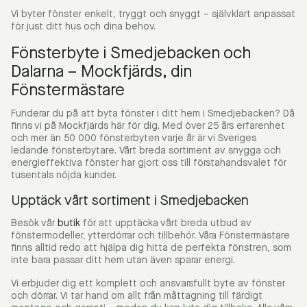
Vi byter fönster enkelt, tryggt och snyggt – självklart anpassat
för just ditt hus och dina behov.
Fönsterbyte i Smedjebacken och
Dalarna – Mockfjärds, din
Fönstermästare
Funderar du på att byta fönster i ditt hem i Smedjebacken? Då
finns vi på Mockfjärds här för dig. Med över 25 års erfarenhet
och mer än 50 000 fönsterbyten varje år är vi Sveriges
ledande fönsterbytare. Vårt breda sortiment av snygga och
energieffektiva fönster har gjort oss till förstahandsvalet för
tusentals nöjda kunder.
Upptäck vårt sortiment i Smedjebacken
Besök vår
butik
för att upptäcka vårt breda utbud av
fönstermodeller, ytterdörrar och tillbehör. Våra Fönstermästare
finns alltid redo att hjälpa dig hitta de perfekta fönstren, som
inte bara passar ditt hem utan även sparar energi.
Vi erbjuder dig ett komplett och ansvarsfullt byte av fönster
och dörrar. Vi tar hand om allt från måttagning till färdigt