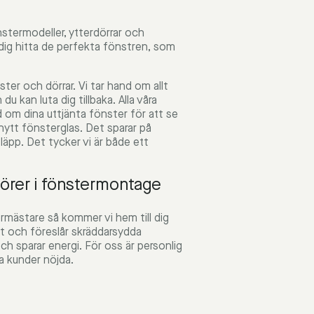
stermodeller, ytterdörrar och
a dig hitta de perfekta fönstren, som
ter och dörrar. Vi tar hand om allt
u kan luta dig tillbaka. Alla våra
d om dina uttjänta fönster för att se
l nytt fönsterglas. Det sparar på
släpp. Det tycker vi är både ett
örer i fönstermontage
mästare så kommer vi hem till dig
tt och föreslår skräddarsydda
ch sparar energi. För oss är personlig
ra kunder nöjda.