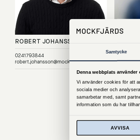
ROBERT JOHANSSON
MFAB J
Samtycke
0241793844
joakim.hed
robert.johansson@mockfjards.se
Denna webbplats använder 
Vi använder cookies för att an
sociala medier och analysera
samarbetar med, samt partne
information som du har tillhan
AVVISA