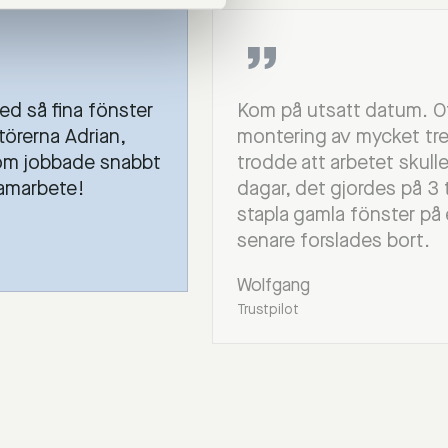
ed så fina fönster
Kom på utsatt datum. Ot
ntörerna Adrian,
montering av mycket trevl
om jobbade snabbt
trodde att arbetet skull
samarbete!
dagar, det gjordes på 3 
stapla gamla fönster på e
senare forslades bort.
Wolfgang
Trustpilot