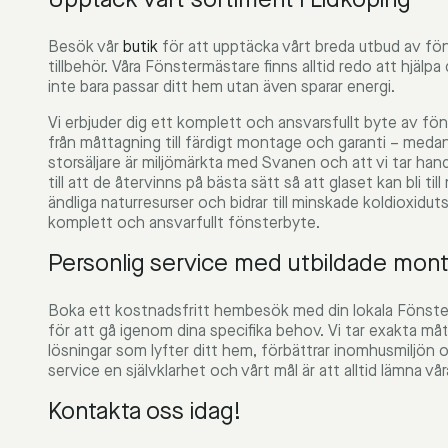
Besök vår
butik
för att upptäcka vårt breda utbud av fön
tillbehör. Våra Fönstermästare finns alltid redo att hjälp
inte bara passar ditt hem utan även sparar energi.
Vi erbjuder dig ett komplett och ansvarsfullt byte av föns
från måttagning till färdigt montage och garanti – medan d
storsäljare är miljömärkta med Svanen och att vi tar han
till att de återvinns på bästa sätt så att glaset kan bli til
ändliga naturresurser och bidrar till minskade koldioxidut
komplett och ansvarfullt fönsterbyte.
Personlig service med utbildade mont
Boka ett kostnadsfritt hembesök med din lokala Fönster
för att gå igenom dina specifika behov. Vi tar exakta må
lösningar som lyfter ditt hem, förbättrar inomhusmiljön o
service en självklarhet och vårt mål är att alltid lämna vå
Kontakta oss idag!