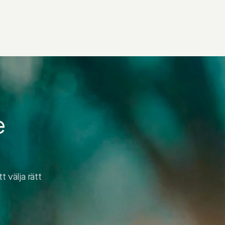
e
t välja rätt