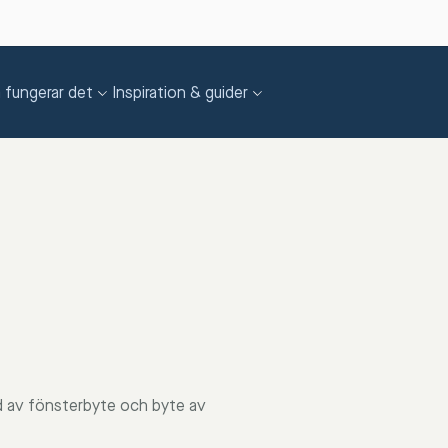
 fungerar det
Inspiration & guider
rad av fönsterbyte och byte av