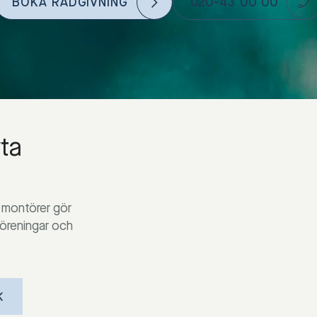
BOKA RÅDGIVNING
020-43 00 00
yta
 montörer gör
föreningar och