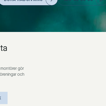
yta
 montörer gör
föreningar och