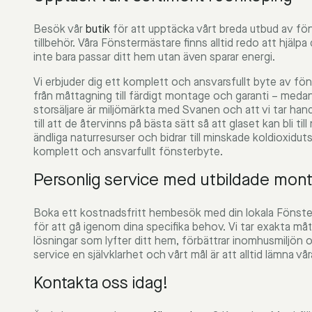
Besök vår
butik
för att upptäcka vårt breda utbud av fön
tillbehör. Våra Fönstermästare finns alltid redo att hjälp
inte bara passar ditt hem utan även sparar energi.
Vi erbjuder dig ett komplett och ansvarsfullt byte av föns
från måttagning till färdigt montage och garanti – medan d
storsäljare är miljömärkta med Svanen och att vi tar han
till att de återvinns på bästa sätt så att glaset kan bli til
ändliga naturresurser och bidrar till minskade koldioxidut
komplett och ansvarfullt fönsterbyte.
Personlig service med utbildade mont
Boka ett kostnadsfritt hembesök med din lokala Fönster
för att gå igenom dina specifika behov. Vi tar exakta må
lösningar som lyfter ditt hem, förbättrar inomhusmiljön o
service en självklarhet och vårt mål är att alltid lämna vå
Kontakta oss idag!