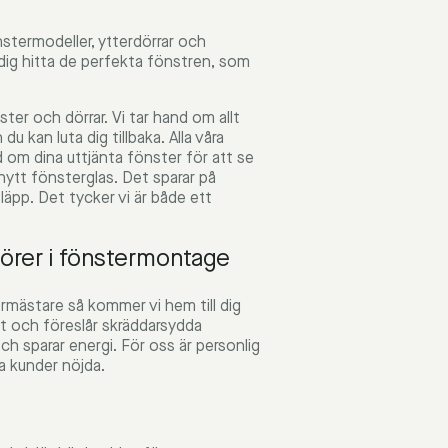
stermodeller, ytterdörrar och
a dig hitta de perfekta fönstren, som
ter och dörrar. Vi tar hand om allt
u kan luta dig tillbaka. Alla våra
d om dina uttjänta fönster för att se
l nytt fönsterglas. Det sparar på
släpp. Det tycker vi är både ett
örer i fönstermontage
mästare så kommer vi hem till dig
tt och föreslår skräddarsydda
ch sparar energi. För oss är personlig
ra kunder nöjda.