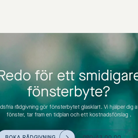
Redo för ett smidigar
fönsterbyte?
sfria rådgivning gör fönsterbytet glasklart. Vi hjälper dig at
fönster, tar fram en tidplan och ett kostnadsförslag .
BOKA RÅDGIVNING
020-43 00 00