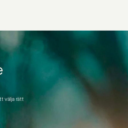
e
t välja rätt