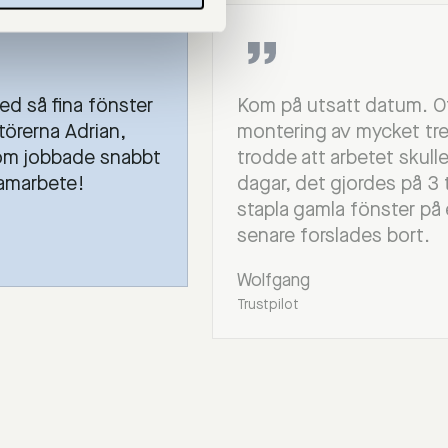
ed så fina fönster
Kom på utsatt datum. Ot
ntörerna Adrian,
montering av mycket trevl
om jobbade snabbt
trodde att arbetet skull
samarbete!
dagar, det gjordes på 3 
stapla gamla fönster på e
senare forslades bort.
Wolfgang
Trustpilot