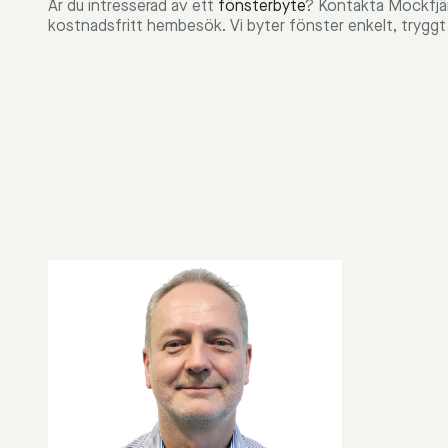
Är du intresserad av ett
fönsterbyte
? Kontakta Mockfjär
kostnadsfritt hembesök. Vi byter fönster enkelt, trygg