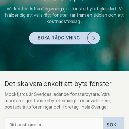
Vår kostnadsfria rådgivning gör fönsterbytet glasklart. Vi
hjälper dig att välja rätt fönster, tar fram en tidplan och ett
kostnadsförslag .
BOKA RÅDGIVNING
020-43 00 00
Det ska vara enkelt att byta fönster
Mockfjärds är Sveriges ledande fönsterbytare. Våra
montörer gör fönsterbytet smidigt för privata hem,
bostadsrättsföreningar och företag i hela Sverige.