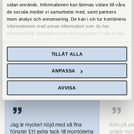
sidan används. Informationen kan lämnas vidare till våra
de sociala medier vi samarbetar med, samt partners
inom analys och annonsering. De kan i sin tur kombinera
informationen med annan information som du har
tillhandahållit, alternativt som de har samlat in när du har
4.1 on Trustpilot
(4000+ recensioner)
använt deras tjänster.
Så här säger våra kunder
TILLÅT ALLA
Vi har genomfört över 100 000 fönsterbyten. Här är några
röster från kunderna.
ANPASSA
AVVISA
Jag är mycket nöjd med så fina
Kom på uts
fönster Ett extra tack till montörerna
snabb mont