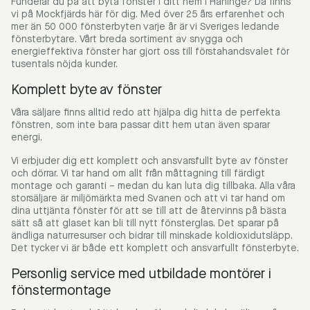
Funderar du på att byta fönster i ditt hem i Haninge? Då finns
vi på Mockfjärds här för dig. Med över 25 års erfarenhet och
mer än 50 000 fönsterbyten varje år är vi Sveriges ledande
fönsterbytare. Vårt breda sortiment av snygga och
energieffektiva fönster har gjort oss till förstahandsvalet för
tusentals nöjda kunder.
Komplett byte av fönster
Våra säljare finns alltid redo att hjälpa dig hitta de perfekta
fönstren, som inte bara passar ditt hem utan även sparar
energi.
Vi erbjuder dig ett komplett och ansvarsfullt byte av fönster
och dörrar. Vi tar hand om allt från måttagning till färdigt
montage och garanti – medan du kan luta dig tillbaka. Alla våra
storsäljare är miljömärkta med Svanen och att vi tar hand om
dina uttjänta fönster för att se till att de återvinns på bästa
sätt så att glaset kan bli till nytt fönsterglas. Det sparar på
ändliga naturresurser och bidrar till minskade koldioxidutsläpp.
Det tycker vi är både ett komplett och ansvarfullt fönsterbyte.
Personlig service med utbildade montörer i
fönstermontage