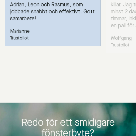
Adrian, Leon och Rasmus, som
killar. Jag
jobbade snabbt och effektivt. Gott
minst 2 da
samarbete!
timmar, ink
en pall för
Marianne
Wolfgang
Trustpilot
Trustpilot
Redo för ett smidigare
fönsterbyte?