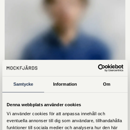
Samtycke
Information
Om
FREDRIK WELIN
Denna webbplats använder cookies
0241793803
fredrik.welin@mockfjards.se
Vi använder cookies för att anpassa innehåll och
eventuella annonser till dig som användare, tillhandahålla
funktioner till sociala medier och analysera hur den här