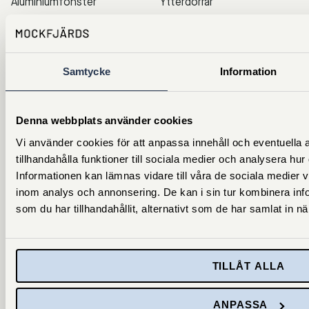
Aluminiumfönster
Ytterdörrar
Allmogefönster
Altandörrar
Träfönster
Dörrtillbehör
Samtycke
Information
Takfönster
Fönstertillbehör
Denna webbplats använder cookies
Vi använder cookies för att anpassa innehåll och eventuella 
FÖRDJUPNING
SUPPORT OCH KONTAKT
tillhandahålla funktioner till sociala medier och analysera hu
Att byta fönster
Vanliga frågor & svar
Informationen kan lämnas vidare till våra de sociala medier
inom analys och annonsering. De kan i sin tur kombinera in
Steg för steg
Garantier & Villkor
som du har tillhandahållit, alternativt som de har samlat in nä
Guider och tips
Kontakta oss
Inspiration
Pressrum
TILLÅT ALLA
FÖRETAG
ANPASSA