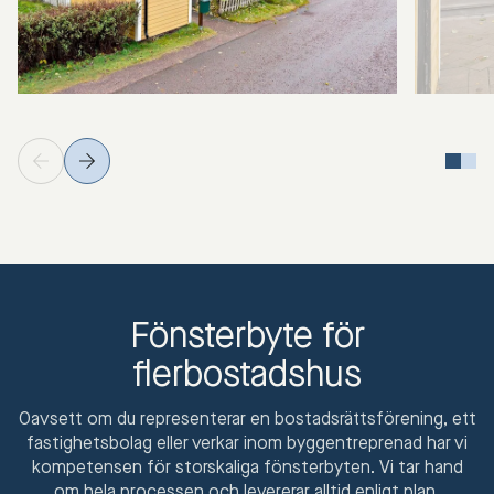
Fönsterbyte för
flerbostadshus
Oavsett om du representerar en bostadsrättsförening, ett
fastighetsbolag eller verkar inom byggentreprenad har vi
kompetensen för storskaliga fönsterbyten. Vi tar hand
om hela processen och levererar alltid enligt plan.