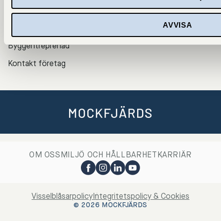
Bostadsrättsföreningar
AVVISA
Fastighetsbolag
Byggentreprenad
Kontakt företag
OM OSS
MILJÖ OCH HÅLLBARHET
KARRIÄR
Visselblåsarpolicy
Integritetspolicy & Cookies
© 2026 MOCKFJÄRDS