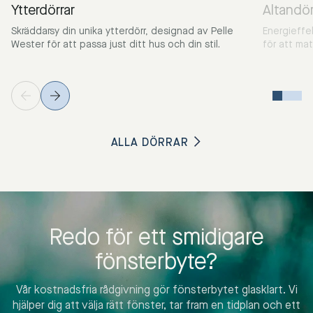
Ytterdörrar
Altandör
Skräddarsy din unika ytterdörr, designad av Pelle
Energieffe
Wester för att passa just ditt hus och din stil.
för att ma
ALLA DÖRRAR
Redo för ett smidigare
fönsterbyte?
Vår kostnadsfria rådgivning gör fönsterbytet glasklart. Vi
hjälper dig att välja rätt fönster, tar fram en tidplan och ett