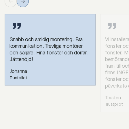
Snabb och smidig montering. Bra
Vi installe
kommunikation. Trevliga montörer
fönster oc
och säljare. Fina fönster och dörrar.
fönster. M
Jättenöjd!
bemötande 
fram till o
Johanna
finns INGE
Trustpilot
fönster oc
påverkats 
Torsten
Trustpilot