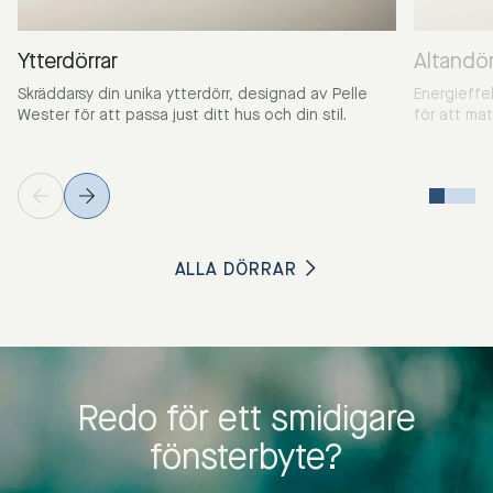
Ytterdörrar
Altandör
Skräddarsy din unika ytterdörr, designad av Pelle
Energieffe
Wester för att passa just ditt hus och din stil.
för att ma
ALLA DÖRRAR
Redo för ett smidigare
fönsterbyte?