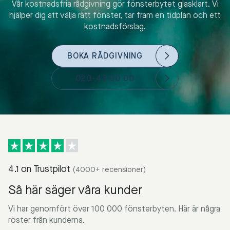
Vår kostnadsfria rådgivning gör fönsterbytet glasklart. Vi
hjälper dig att välja rätt fönster, tar fram en tidplan och ett
kostnadsförslag.
BOKA RÅDGIVNING
020-43 00 00
4.1 on Trustpilot
(4000+ recensioner)
Så här säger våra kunder
Vi har genomfört över 100 000 fönsterbyten. Här är några
röster från kunderna.