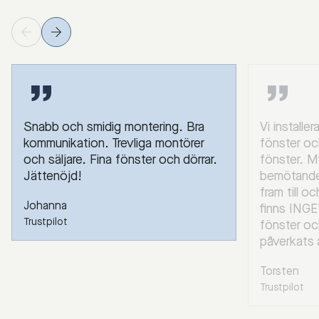
Snabb och smidig montering. Bra
Vi installe
kommunikation. Trevliga montörer
fönster oc
och säljare. Fina fönster och dörrar.
fönster. M
Jättenöjd!
bemötande 
fram till o
Johanna
finns INGE
Trustpilot
fönster oc
påverkats 
Torsten
Trustpilot