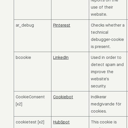
reports on the
use of their
website.
ar_debug
Pinterest
Checks whether a
technical
debugger-cookie
is present.
bcookie
LinkedIn
Used in order to
detect spam and
improve the
website's
security.
CookieConsent
Cookiebot
Indikerar
[x2]
medgivande för
cookies.
cookietest [x2]
HubSpot
This cookie is