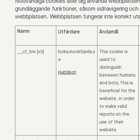
Nödvändiga cookies låter dig använda webbplatsen
grundläggande funktioner, såsom sidnavigering och 
webbplatsen. Webbplatsen fungerar inte korrekt ut
Namn
Utfärdare
Ändamål
__cf_bm [x3]
boka.mockfjards.s
This cookie is
e
used to
distinguish
HubSpot
between humans
and bots. This is
beneficial for the
website, in order
to make valid
reports on the
use of their
website.