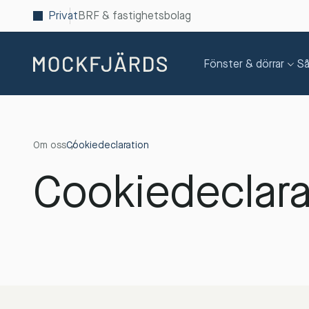
Privat
BRF & fastighetsbolag
Fönster & dörrar
Så
Om oss
Cookiedeclaration
Cookiedeclara