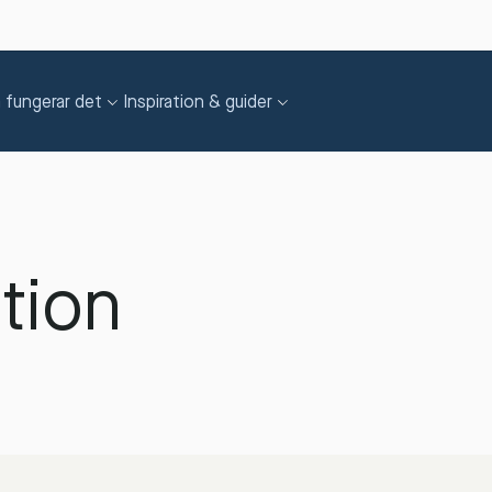
 fungerar det
Inspiration & guider
tion