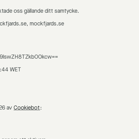
tade oss gällande ditt samtycke.
ckfjards.se, mockfjards.se
9lswZH8TZkbO0kcw==
40:44 WET
026 av
Cookiebot
: