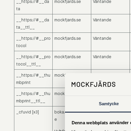
__https://#__da
mockfjards.se
Väntande
ta
__https://#__da
mockfjards.se
Väntande
ta__ttl__
__https://#__pro
mockfjards.se
Väntande
tocol
__https://#__pro
mockfjards.se
Väntande
tocol__ttl__
__https://#__thu
mockfjards.se
Väntande
mbprint
__https://#__thu
mockfjards.se
Väntande
mbprint__ttl__
Samtycke
_cfuvid [x3]
boka.mockfjards.s
This cookie is a
e
part of the
Denna webbplats använder 
services provided