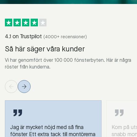
4.1 on Trustpilot
(4000+ recensioner)
Så här säger våra kunder
Vi har genomfört över 100 000 fönsterbyten. Här är några
röster från kunderna.
Jag är mycket nöjd med så fina
Kom på uts
fönster Ett extra tack till montörerna
snabb mont