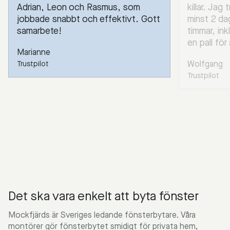
Adrian, Leon och Rasmus, som
killar. Jag
jobbade snabbt och effektivt. Gott
minst 2 da
samarbete!
timmar, ink
en pall för
Marianne
Wolfgang
Trustpilot
Trustpilot
Det ska vara enkelt att byta fönster
Mockfjärds är Sveriges ledande fönsterbytare. Våra
montörer gör fönsterbytet smidigt för privata hem,