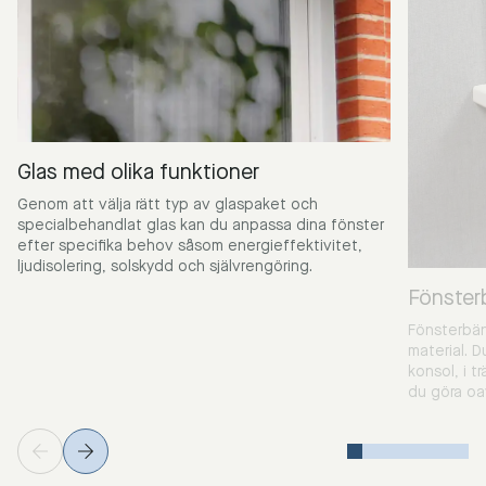
Glas med olika funktioner
Genom att välja rätt typ av glaspaket och
specialbehandlat glas kan du anpassa dina fönster
efter specifika behov såsom energieffektivitet,
ljudisolering, solskydd och självrengöring.
Fönster
Fönsterbän
material. D
konsol, i tr
du göra oa