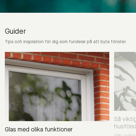
Guider
Tips och inspiration för dig som funderar på att byta fönster.
Så vikti
husförsä
Glas med olika funktioner
Från ovikti