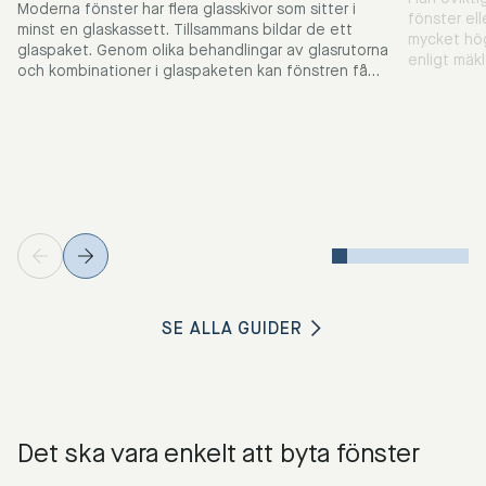
Moderna fönster har flera glasskivor som sitter i
fönster ell
minst en glaskassett. Tillsammans bildar de ett
mycket hög
glaspaket. Genom olika behandlingar av glasrutorna
enligt mäk
och kombinationer i glaspaketen kan fönstren få
alltså löna
flera olika funktioner, som till exempel hög
att spara e
personsäkerhet, reducering av solvärme,
marknaden vid 
insynsskydd och högre energieffektivitet. Läs
byta fönst
vidare för att ta reda på vad som passar i de olika
vill lägga 
rummen i ditt hus.
SE ALLA GUIDER
Det ska vara enkelt att byta fönster