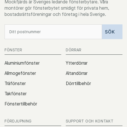
Mockfjärds är Sveriges ledande fönsterbytare. Våra
montörer gör fönsterbytet smidigt för privata hem,
bostadsrättsföreningar och företag i hela Sverige.
FÖNSTER
DÖRRAR
Aluminiumfönster
Ytterdörrar
Allmogefönster
Altandörrar
Träfönster
Dörrtillbehör
Takfönster
Fönstertillbehör
FÖRDJUPNING
SUPPORT OCH KONTAKT